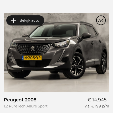
Bekijk auto
Peugeot 2008
€ 14.945,-
P
1.2 PureTech Allure Sport
v.a. € 199 p/m
L
L