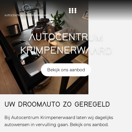
Home
AUTOCENTRUM
Aanbod
KRIMPENERWAARD
Diensten
Over ons
Bekijk ons aanbod
Vacature
Contact
UW DROOMAUTO ZO GEREGELD
Bij Autocentrum Krimpenerwaard laten wij dagelijks
autowensen in vervulling gaan. Bekijk ons aanbod.