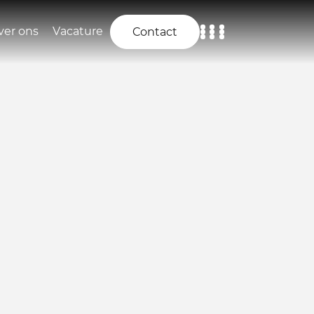
ver ons
Vacature
Contact
Home
Aanbod
Diensten
Over ons
Vacature
Contact