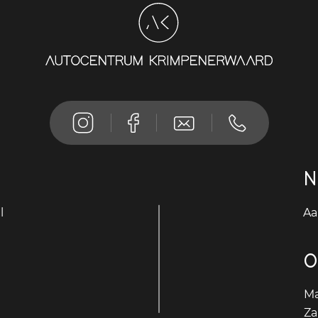
N
l
Aa
O
Ma
Za