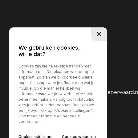
We gebruiken cookies,
wil je dat?
Cookies zijn kleine tekstbestanden met
informatie erin. Die plaatsen we kort op je
Contact
apparaat. Zo zien we bijvoorbeeld welke
pagina’s je zag, waar je afhaakte en wat je
invulde. Op die manier hebben wij
verkoop@autocentrumkrimpenerwaard.n
informatie waar we jouw websitebezoek
beter mee maken. Handig toch? Natuurlijk
0180-2017 07
kies je zelf of je dat toestaat. Daar zijn we
eerlijk over. Klik op “Cookie instellingen”,
vind meer informatie en beheer je
Adres
voorkeuren.
Cookie instellingen
Cookies weigeren
Van der Giessenweg 2