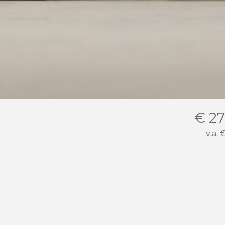
€ 27
v.a.