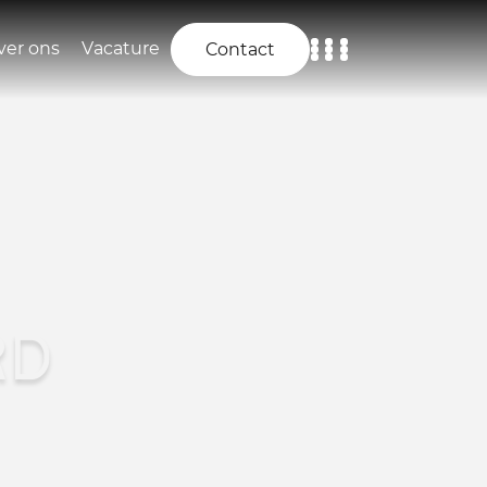
ver ons
Vacature
Contact
Home
Aanbod
Diensten
Over ons
RD
Vacature
Contact