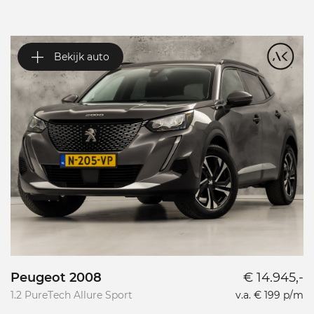
Bekijk auto
Peugeot 2008
€ 14.945,-
P
1.2 PureTech Allure Sport
v.a. € 199 p/m
L
L