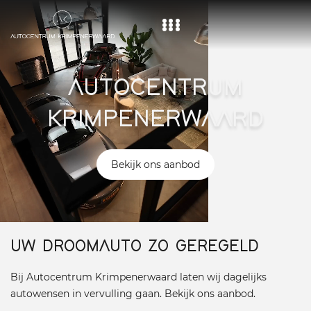
Home
AUTOCENTRUM
Aanbod
KRIMPENERWAARD
Diensten
Over ons
Bekijk ons aanbod
Vacature
Contact
UW DROOMAUTO ZO GEREGELD
Bij Autocentrum Krimpenerwaard laten wij dagelijks
autowensen in vervulling gaan. Bekijk ons aanbod.