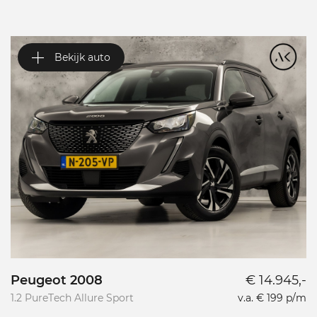
Bekijk auto
Peugeot 2008
€ 14.945,-
P
1.2 PureTech Allure Sport
v.a. € 199 p/m
L
L