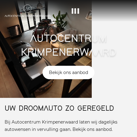
Home
AUTOCENTRUM
Aanbod
KRIMPENERWAARD
Diensten
Over ons
Bekijk ons aanbod
Vacature
Contact
UW DROOMAUTO ZO GEREGELD
Bij Autocentrum Krimpenerwaard laten wij dagelijks
autowensen in vervulling gaan. Bekijk ons aanbod.