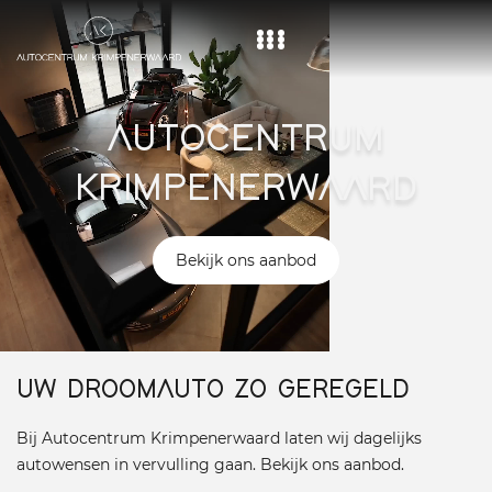
Home
AUTOCENTRUM
Aanbod
KRIMPENERWAARD
Diensten
Over ons
Bekijk ons aanbod
Vacature
Contact
UW DROOMAUTO ZO GEREGELD
Bij Autocentrum Krimpenerwaard laten wij dagelijks
autowensen in vervulling gaan. Bekijk ons aanbod.