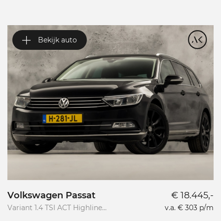
Bekijk auto
Volkswagen Passat
€ 18.445,-
P
Variant 1.4 TSI ACT Highline
v.a. € 303 p/m
1.
R