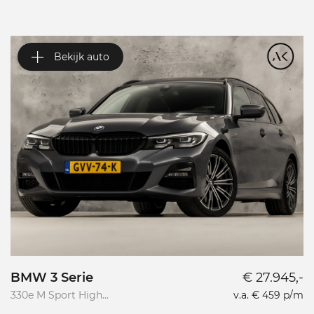
Bekijk auto
BMW 3 Serie
€ 27.945,-
V
330e M Sport High
v.a. € 459 p/m
Va
Executive
R