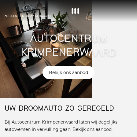
Home
AUTOCENTRUM
Aanbod
KRIMPENERWAARD
Diensten
Over ons
Bekijk ons aanbod
Vacature
Contact
UW DROOMAUTO ZO GEREGELD
Bij Autocentrum Krimpenerwaard laten wij dagelijks
autowensen in vervulling gaan. Bekijk ons aanbod.