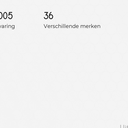
005
36
varing
Verschillende merken