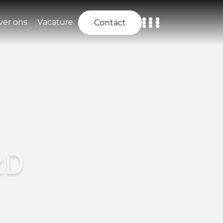
ver ons
Vacature
Contact
Home
Aanbod
Diensten
Over ons
RD
Vacature
Contact