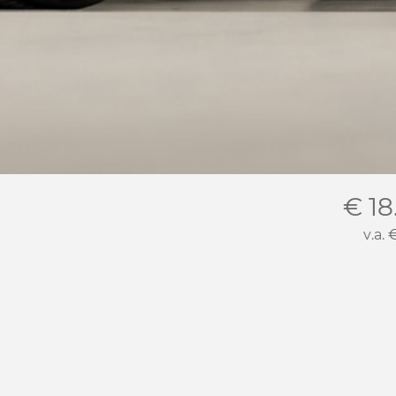
€ 18
v.a.