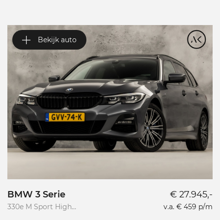
Bekijk auto
BMW 3 Serie
€ 27.945,-
V
330e M Sport High
v.a. € 459 p/m
Va
Executive
R