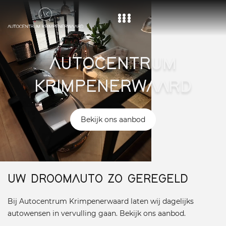
Home
AUTOCENTRUM
Aanbod
KRIMPENERWAARD
Diensten
Over ons
Bekijk ons aanbod
Vacature
Contact
UW DROOMAUTO ZO GEREGELD
Bij Autocentrum Krimpenerwaard laten wij dagelijks
autowensen in vervulling gaan. Bekijk ons aanbod.