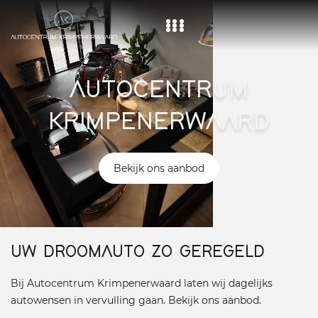
Home
AUTOCENTRUM
Aanbod
KRIMPENERWAARD
Diensten
Over ons
Bekijk ons aanbod
Vacature
Contact
UW DROOMAUTO ZO GEREGELD
Bij Autocentrum Krimpenerwaard laten wij dagelijks
autowensen in vervulling gaan. Bekijk ons aanbod.