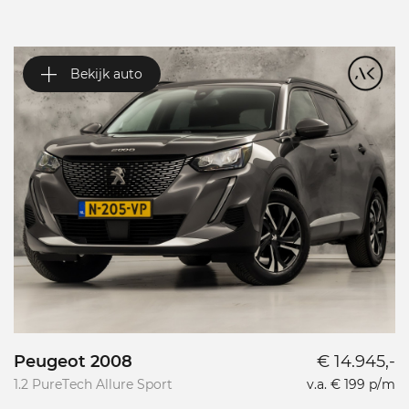
Bekijk auto
Peugeot 2008
€ 14.945,-
P
1.2 PureTech Allure Sport
v.a. € 199 p/m
L
L