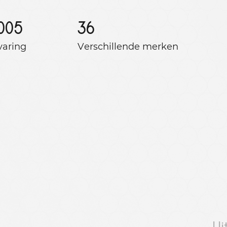
005
36
varing
Verschillende merken