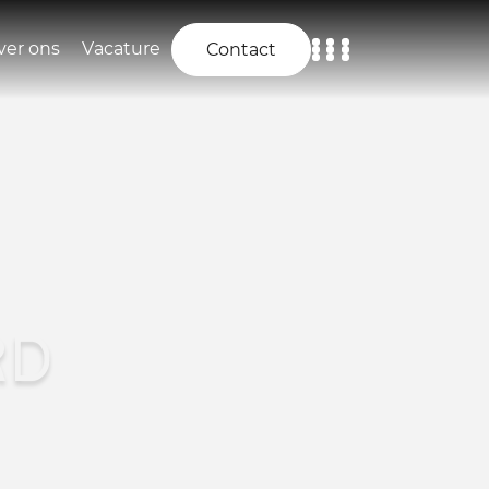
ver ons
Vacature
Contact
Home
Aanbod
Diensten
Over ons
RD
Vacature
Contact