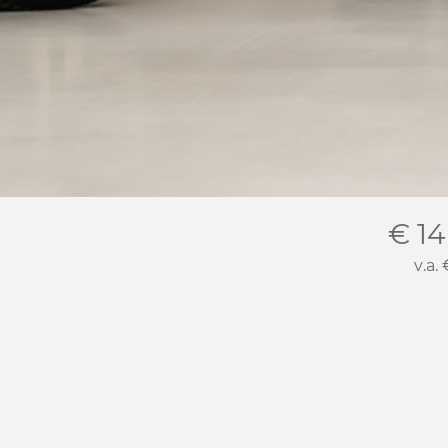
€ 14
v.a.