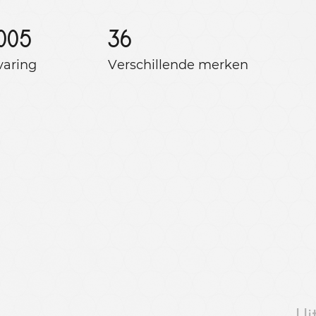
005
36
varing
Verschillende merken