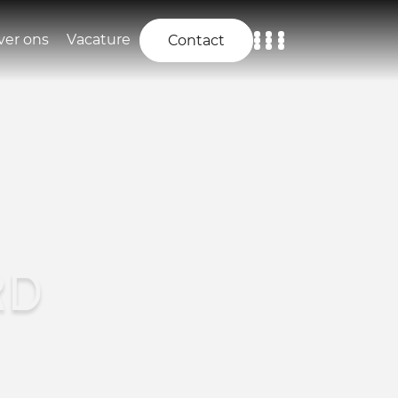
ver ons
Vacature
Contact
Home
Aanbod
Diensten
Over ons
RD
Vacature
Contact