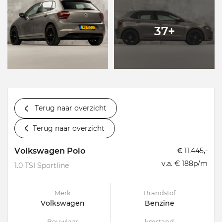
37+
Terug naar overzicht
Terug naar overzicht
Volkswagen Polo
€
11.445,-
v.a. € 188p/m
1.0 TSI Sportline
Merk
Brandstof
Volkswagen
Benzine
Bouwjaar
kmstand