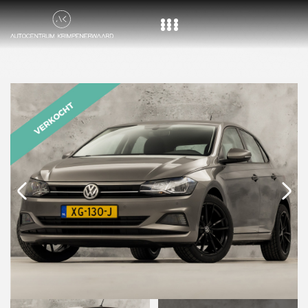
Home
Aanbod
Diensten
Over ons
Vacature
Contact