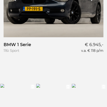
BMW 1 Serie
€ 6.945,-
116i Sport
v.a. € 118 p/m
1.