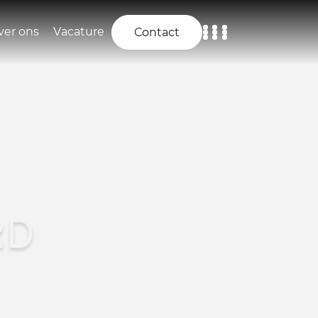
ver ons
Vacature
Contact
Home
Aanbod
Diensten
Over ons
RD
Vacature
Contact