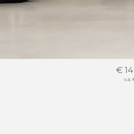
€ 14
v.a.