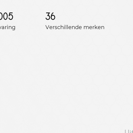
005
36
varing
Verschillende merken