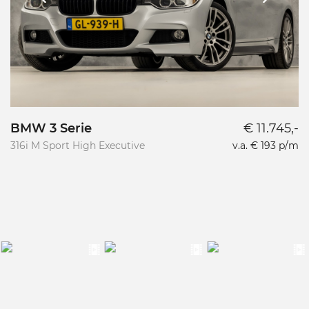
BMW 3 Serie
€ 11.745,-
316i M Sport High Executive
v.a. € 193 p/m
Va
D