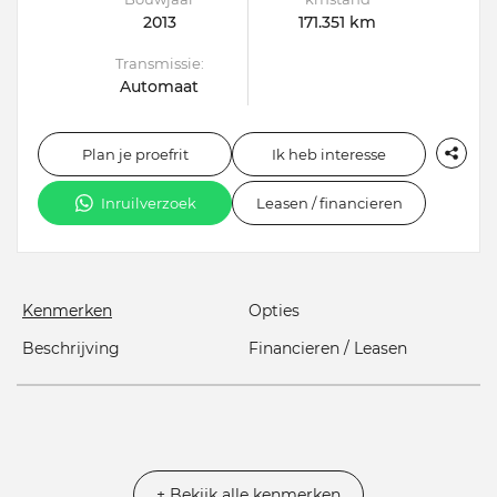
2013
171.351 km
Transmissie:
Automaat
Plan je proefrit
Ik heb interesse
Inruilverzoek
Leasen / financieren
Kenmerken
Opties
Beschrijving
Financieren / Leasen
+ Bekijk alle kenmerken