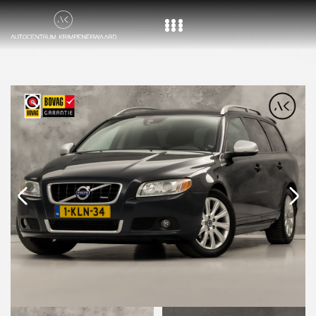
Home
Aanbod
Diensten
Over ons
Vacature
Contact