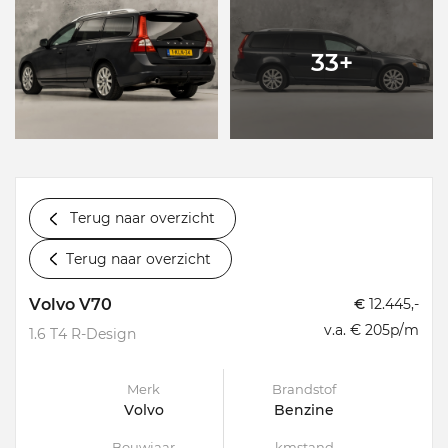
33+
Terug naar overzicht
Terug naar overzicht
Volvo V70
€
12.445,-
v.a. € 205p/m
1.6 T4 R-Design
Merk
Brandstof
Volvo
Benzine
Bouwjaar
kmstand