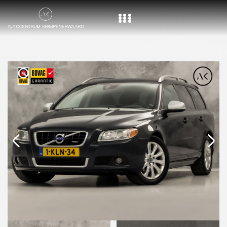
Home
Aanbod
Diensten
Over ons
Vacature
Contact