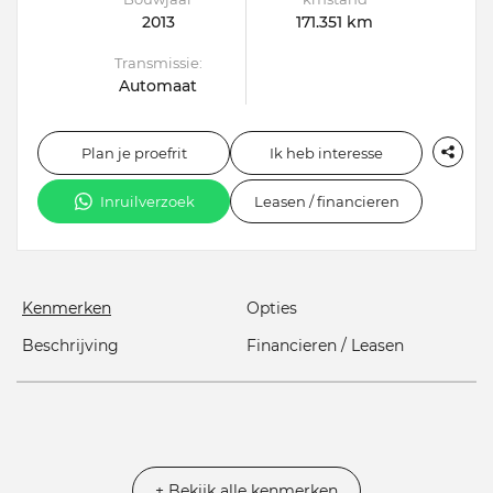
2013
171.351 km
Transmissie:
Automaat
Plan je proefrit
Ik heb interesse
Inruilverzoek
Leasen / financieren
Kenmerken
Opties
Beschrijving
Financieren / Leasen
+ Bekijk alle kenmerken