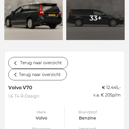
33+
Terug naar overzicht
Terug naar overzicht
Volvo V70
€
12.445,-
v.a. € 205p/m
1.6 T4 R-Design
Merk
Brandstof
Volvo
Benzine
Bouwjaar
kmstand