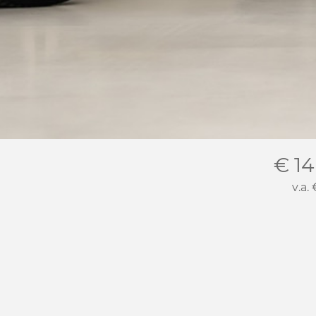
€ 14
v.a.