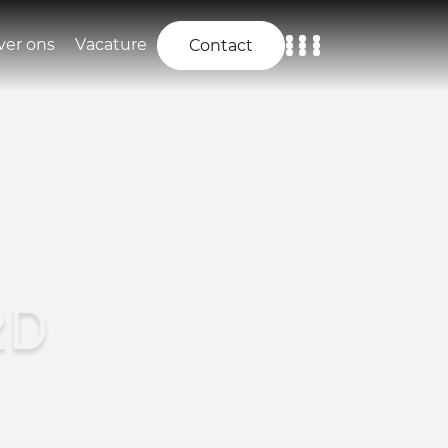
ver ons
Vacature
Contact
Home
Aanbod
Diensten
Over ons
RD
Vacature
Contact