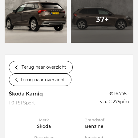
37+
Terug naar overzicht
Terug naar overzicht
Škoda Kamiq
€
16.745,-
v.a. € 275p/m
1.0 TSI Sport
Merk
Brandstof
Škoda
Benzine
Bouwjaar
kmstand