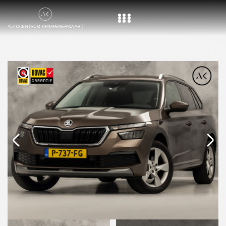
Home
Aanbod
Diensten
Over ons
Vacature
Contact