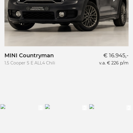
MINI Countryman
€ 16.945,-
1.5 Cooper S E ALL4 Chili
v.a. € 226 p/m
1.