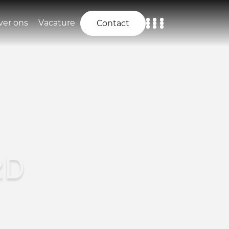
ver ons
Vacature
Contact
Home
Aanbod
Diensten
Over ons
RD
Vacature
Contact