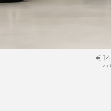
€ 14
v.a.