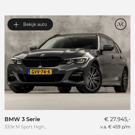
Bekijk auto
BMW 3 Serie
€ 27.945,-
V
330e M Sport High
v.a. € 459 p/m
Va
Executive
R