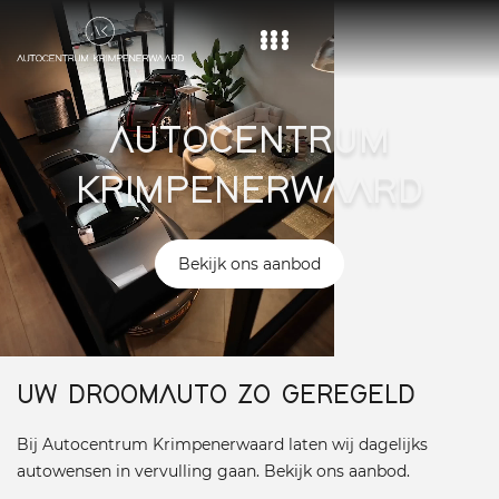
Home
AUTOCENTRUM
Aanbod
KRIMPENERWAARD
Diensten
Over ons
Bekijk ons aanbod
Vacature
Contact
UW DROOMAUTO ZO GEREGELD
Bij Autocentrum Krimpenerwaard laten wij dagelijks
autowensen in vervulling gaan. Bekijk ons aanbod.