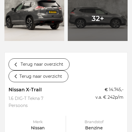
32+
Terug naar overzicht
Terug naar overzicht
Nissan X-Trail
€
14.745,-
v.a. € 242p/m
1.6 DIG-T Tekna 7
Persoons
Merk
Brandstof
Nissan
Benzine