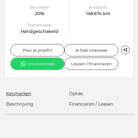
Bouwjaar
kmstand
2016
148.674 km
Transmissie:
Handgeschakeld
Plan je proefrit
Ik heb interesse
Inruilverzoek
Leasen / financieren
Kenmerken
Opties
Beschrijving
Financieren / Leasen