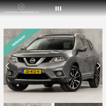
Home
Aanbod
Diensten
Over ons
Vacature
Contact