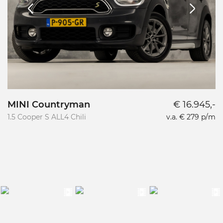
MINI Countryman
€ 16.945,-
1.5 Cooper S ALL4 Chili
v.a. € 279 p/m
1.