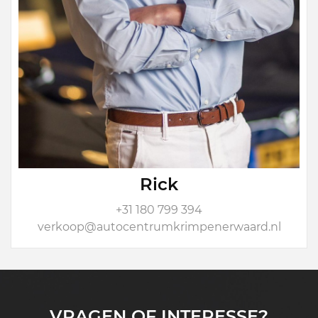
Rick
+31 180 799 394
verkoop@autocentrumkrimpenerwaard.nl
VRAGEN OF INTERESSE?