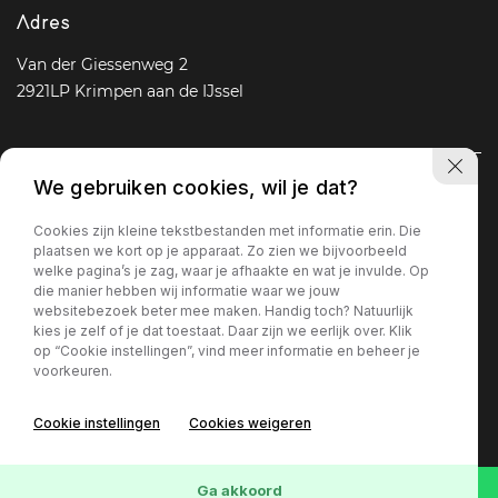
Adres
Van der Giessenweg 2
2921LP Krimpen aan de IJssel
We gebruiken cookies, wil je dat?
Navigatie
Cookies zijn kleine tekstbestanden met informatie erin. Die
Aanbod
Diensten
Over ons
Vacature
Contact
plaatsen we kort op je apparaat. Zo zien we bijvoorbeeld
welke pagina’s je zag, waar je afhaakte en wat je invulde. Op
die manier hebben wij informatie waar we jouw
websitebezoek beter mee maken. Handig toch? Natuurlijk
Openingstijden
kies je zelf of je dat toestaat. Daar zijn we eerlijk over. Klik
op “Cookie instellingen”, vind meer informatie en beheer je
Ma - Vr
09 : 00 - 18 : 00
voorkeuren.
Za
09 : 30 - 17 : 00
Zo
Gesloten
Cookie instellingen
Cookies weigeren
Privacy policy
Ga akkoord