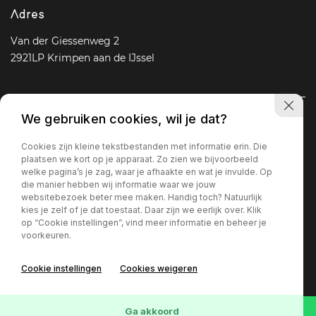
Adres
Van der Giessenweg 2
2921LP Krimpen aan de IJssel
We gebruiken cookies, wil je dat?
Navigatie
Cookies zijn kleine tekstbestanden met informatie erin. Die
Aanbod
Diensten
Over ons
Vacature
Contact
plaatsen we kort op je apparaat. Zo zien we bijvoorbeeld
welke pagina’s je zag, waar je afhaakte en wat je invulde. Op
die manier hebben wij informatie waar we jouw
websitebezoek beter mee maken. Handig toch? Natuurlijk
Openingstijden
kies je zelf of je dat toestaat. Daar zijn we eerlijk over. Klik
op “Cookie instellingen”, vind meer informatie en beheer je
Ma - Vr
09 : 00 - 18 : 00
voorkeuren.
Za
09 : 30 - 17 : 00
Zo
Gesloten
Cookie instellingen
Cookies weigeren
Privacy policy
Ga akkoord