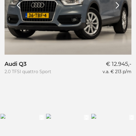
Audi Q3
€ 12.945,-
2.0 TFSI quattro Sport
v.a. € 213 p/m
2.