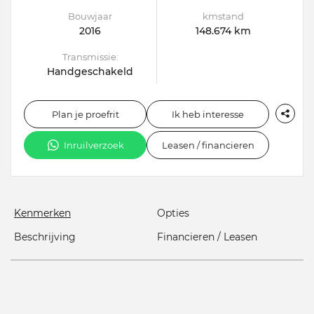
Bouwjaar
kmstand
2016
148.674 km
Transmissie:
Handgeschakeld
Plan je proefrit
Ik heb interesse
Inruilverzoek
Leasen / financieren
Kenmerken
Opties
Beschrijving
Financieren / Leasen