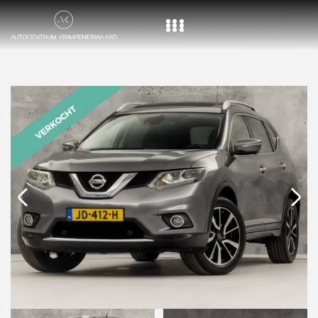
Home
Aanbod
Diensten
Over ons
Vacature
Contact