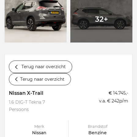
32+
Terug naar overzicht
Terug naar overzicht
Nissan X-Trail
€
14.745,-
v.a. € 242p/m
1.6 DIG-T Tekna 7
Persoons
Merk
Brandstof
Nissan
Benzine