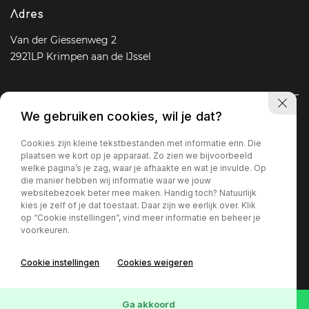
Adres
Van der Giessenweg 2
2921LP Krimpen aan de IJssel
We gebruiken cookies, wil je dat?
Navigatie
Cookies zijn kleine tekstbestanden met informatie erin. Die
Aanbod
Diensten
Over ons
Vacature
Contact
plaatsen we kort op je apparaat. Zo zien we bijvoorbeeld
welke pagina’s je zag, waar je afhaakte en wat je invulde. Op
die manier hebben wij informatie waar we jouw
websitebezoek beter mee maken. Handig toch? Natuurlijk
Openingstijden
kies je zelf of je dat toestaat. Daar zijn we eerlijk over. Klik
op “Cookie instellingen”, vind meer informatie en beheer je
Ma - Vr
09 : 00 - 18 : 00
voorkeuren.
Za
09 : 30 - 17 : 00
Zo
Gesloten
Cookie instellingen
Cookies weigeren
Privacy policy
Ga akkoord