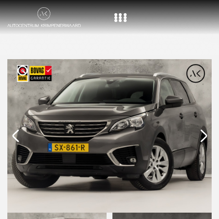
Home
Aanbod
Diensten
Over ons
Vacature
Contact