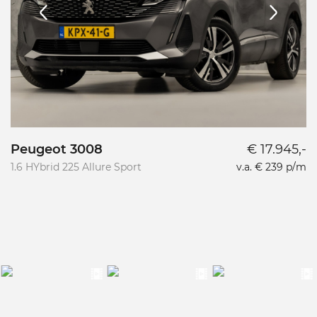
Peugeot 3008
€ 17.945,-
1.6 HYbrid 225 Allure Sport
v.a. € 239 p/m
1.
S