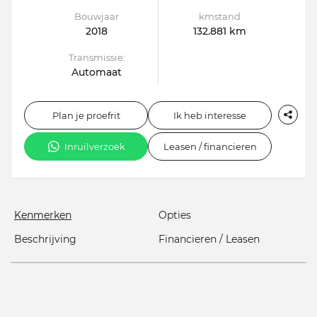
Bouwjaar
kmstand
2018
132.881 km
Transmissie:
Automaat
Plan je proefrit
Ik heb interesse
Inruilverzoek
Leasen / financieren
Kenmerken
Opties
Beschrijving
Financieren / Leasen