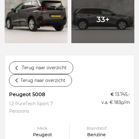
33+
Terug naar overzicht
Terug naar overzicht
Peugeot 5008
€
13.745,-
v.a. € 183p/m
1.2 PureTech Sport 7
Persoons
Merk
Brandstof
Peugeot
Benzine