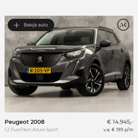
Bekijk auto
Peugeot 2008
€ 14.945,-
P
1.2 PureTech Allure Sport
v.a. € 199 p/m
L
L