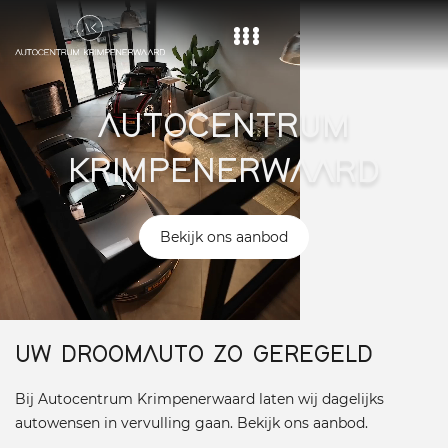
Home
AUTOCENTRUM
Aanbod
KRIMPENERWAARD
Diensten
Over ons
Bekijk ons aanbod
Vacature
Contact
UW DROOMAUTO ZO GEREGELD
Bij Autocentrum Krimpenerwaard laten wij dagelijks
autowensen in vervulling gaan. Bekijk ons aanbod.