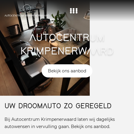
Home
AUTOCENTRUM
Aanbod
KRIMPENERWAARD
Diensten
Over ons
Bekijk ons aanbod
Vacature
Contact
UW DROOMAUTO ZO GEREGELD
Bij Autocentrum Krimpenerwaard laten wij dagelijks
autowensen in vervulling gaan. Bekijk ons aanbod.