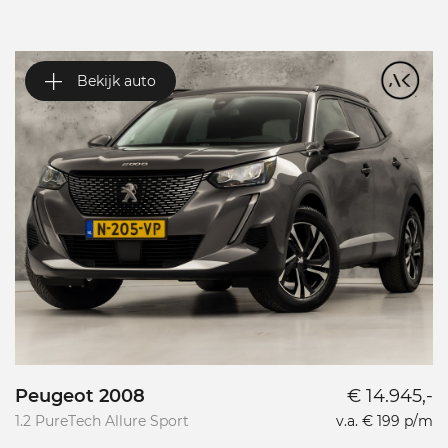
Bekijk auto
Peugeot 2008
€ 14.945,-
P
1.2 PureTech Allure Sport
v.a. € 199 p/m
L
L