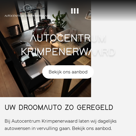
Home
AUTOCENTRUM
Aanbod
KRIMPENERWAARD
Diensten
Over ons
Bekijk ons aanbod
Vacature
Contact
UW DROOMAUTO ZO GEREGELD
Bij Autocentrum Krimpenerwaard laten wij dagelijks
autowensen in vervulling gaan. Bekijk ons aanbod.