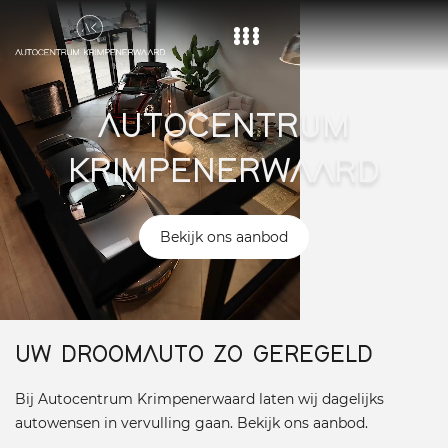
Home
AUTOCENTRUM
Aanbod
KRIMPENERWAARD
Diensten
Over ons
Bekijk ons aanbod
Vacature
Contact
UW DROOMAUTO ZO GEREGELD
Bij Autocentrum Krimpenerwaard laten wij dagelijks
autowensen in vervulling gaan. Bekijk ons aanbod.