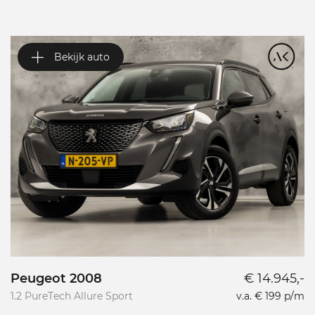
Bekijk auto
Peugeot 2008
€ 14.945,-
P
1.2 PureTech Allure Sport
v.a. € 199 p/m
L
L