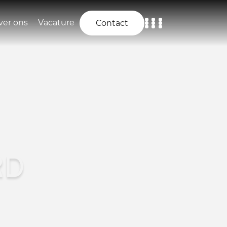
ver ons
Vacature
Contact
Home
Aanbod
Diensten
Over ons
RD
Vacature
Contact