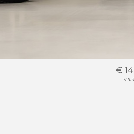
€ 14
v.a.