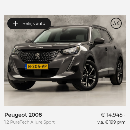
Bekijk auto
Peugeot 2008
€ 14.945,-
P
1.2 PureTech Allure Sport
v.a. € 199 p/m
L
L