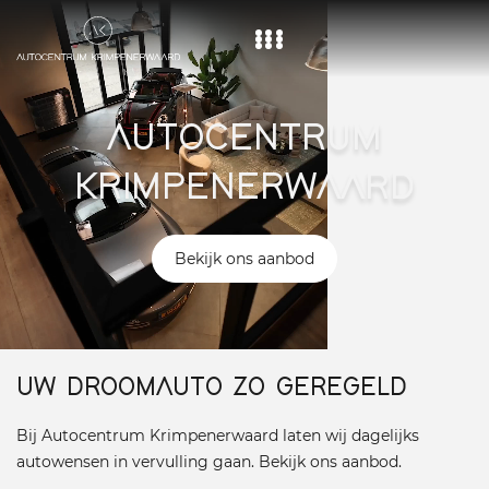
Home
AUTOCENTRUM
Aanbod
KRIMPENERWAARD
Diensten
Over ons
Bekijk ons aanbod
Vacature
Contact
UW DROOMAUTO ZO GEREGELD
Bij Autocentrum Krimpenerwaard laten wij dagelijks
autowensen in vervulling gaan. Bekijk ons aanbod.