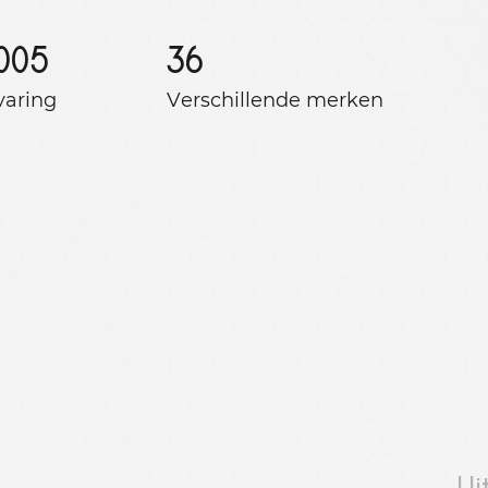
005
36
varing
Verschillende merken