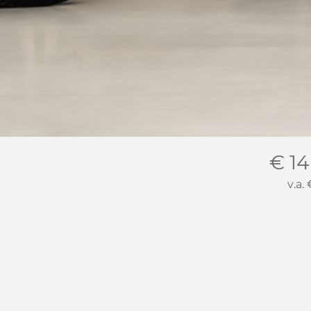
€ 14
v.a.