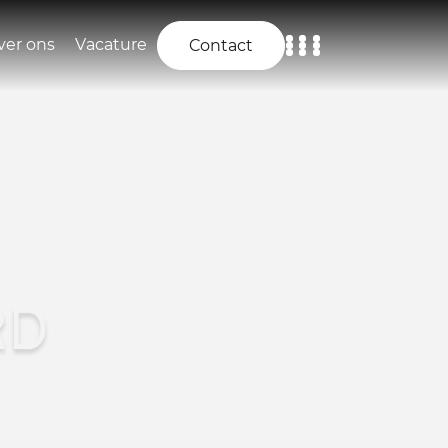
ver ons
Vacature
Contact
Home
Aanbod
Diensten
Over ons
RD
Vacature
Contact