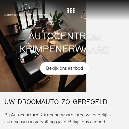
Home
AUTOCENTRUM
Aanbod
KRIMPENERWAARD
Diensten
Over ons
Bekijk ons aanbod
Vacature
Contact
UW DROOMAUTO ZO GEREGELD
Bij Autocentrum Krimpenerwaard laten wij dagelijks
autowensen in vervulling gaan. Bekijk ons aanbod.