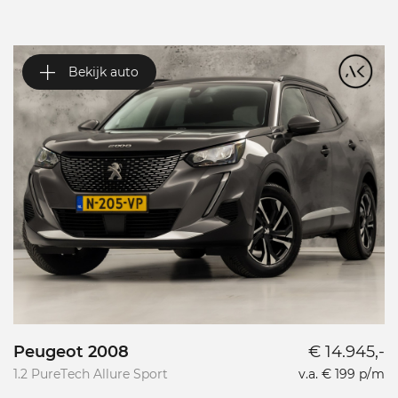
Bekijk auto
Peugeot 2008
€ 14.945,-
P
1.2 PureTech Allure Sport
v.a. € 199 p/m
L
L