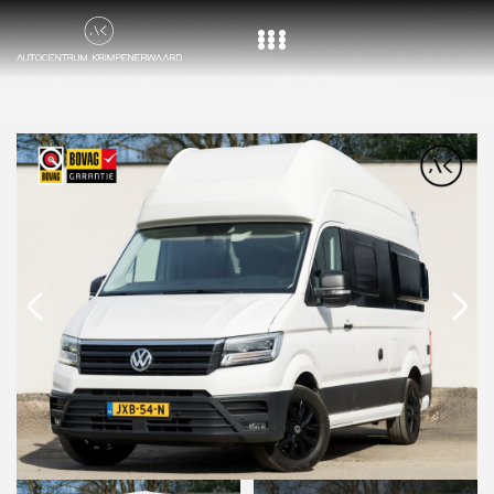
Home
Aanbod
Diensten
Over ons
Vacature
Contact