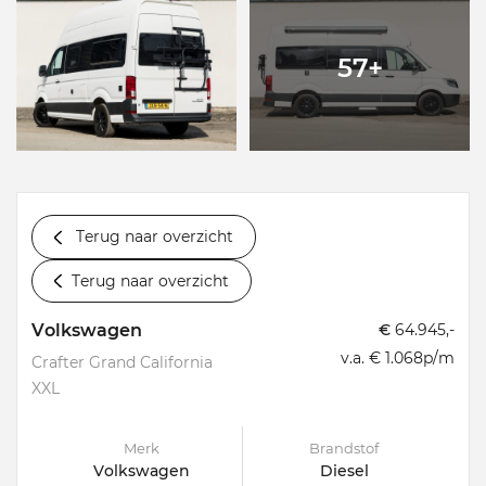
57+
Terug naar overzicht
Terug naar overzicht
Volkswagen
€
64.945,-
v.a. € 1.068p/m
Crafter Grand California
XXL
Merk
Brandstof
Volkswagen
Diesel