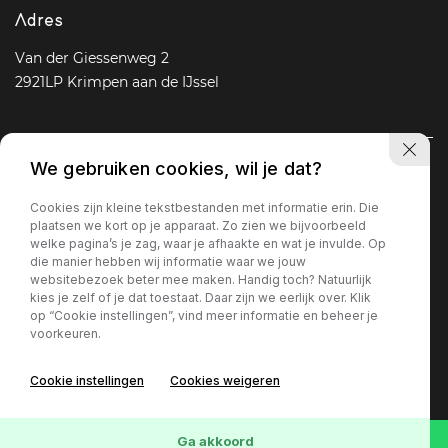
Adres
Van der Giessenweg 2
2921LP Krimpen aan de IJssel
We gebruiken cookies, wil je dat?
Navigatie
Cookies zijn kleine tekstbestanden met informatie erin. Die
Aanbod
Diensten
Over ons
Vacature
Contact
plaatsen we kort op je apparaat. Zo zien we bijvoorbeeld
welke pagina’s je zag, waar je afhaakte en wat je invulde. Op
die manier hebben wij informatie waar we jouw
websitebezoek beter mee maken. Handig toch? Natuurlijk
Openingstijden
kies je zelf of je dat toestaat. Daar zijn we eerlijk over. Klik
op “Cookie instellingen”, vind meer informatie en beheer je
Ma - Vr
09 : 00 - 18 : 00
voorkeuren.
Za
09 : 30 - 17 : 00
Zo
Gesloten
Cookie instellingen
Cookies weigeren
Privacy policy
Ga akkoord