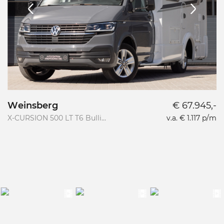
Weinsberg
€ 67.945,-
X-CURSION 500 LT T6 Bulli
v.a. € 1.117 p/m
2.0TDI Edition Pepper