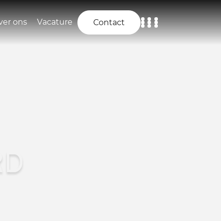
ver ons
Vacature
Contact
Home
Aanbod
Diensten
Over ons
RD
Vacature
Contact