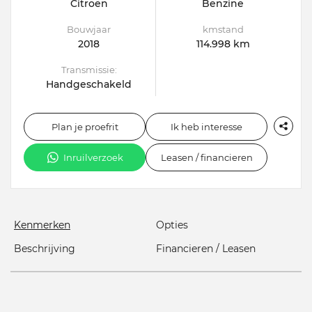
Citroën
Benzine
Bouwjaar
kmstand
2018
114.998 km
Transmissie:
Handgeschakeld
Plan je proefrit
Ik heb interesse
Inruilverzoek
Leasen / financieren
Kenmerken
Opties
Beschrijving
Financieren / Leasen