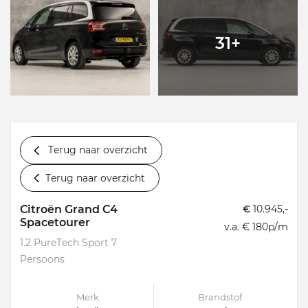
31+
Terug naar overzicht
Terug naar overzicht
Citroën Grand C4
€
10.945,-
Spacetourer
v.a. € 180p/m
1.2 PureTech Sport 7
Persoons
Merk
Brandstof