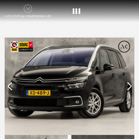
Home
Aanbod
Diensten
Over ons
Vacature
Contact