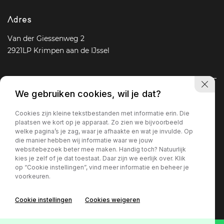
Adres
Van der Giessenweg 2
2921LP Krimpen aan de IJssel
We gebruiken cookies, wil je dat?
Navigatie
Cookies zijn kleine tekstbestanden met informatie erin. Die
Aanbod
Diensten
Over ons
Vacature
Contact
plaatsen we kort op je apparaat. Zo zien we bijvoorbeeld
welke pagina’s je zag, waar je afhaakte en wat je invulde. Op
die manier hebben wij informatie waar we jouw
websitebezoek beter mee maken. Handig toch? Natuurlijk
Openingstijden
kies je zelf of je dat toestaat. Daar zijn we eerlijk over. Klik
op “Cookie instellingen”, vind meer informatie en beheer je
Ma - Vr
09 : 00 - 18 : 00
voorkeuren.
Za
09 : 30 - 17 : 00
Zo
Gesloten
Cookie instellingen
Cookies weigeren