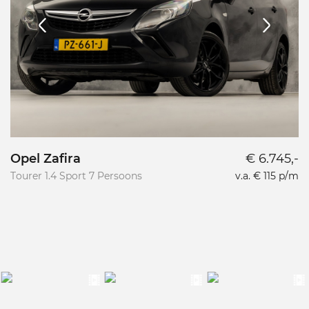
Opel Zafira
€ 6.745,-
Cit
P
Tourer 1.4 Sport 7 Persoons
v.a. € 115 p/m
1.