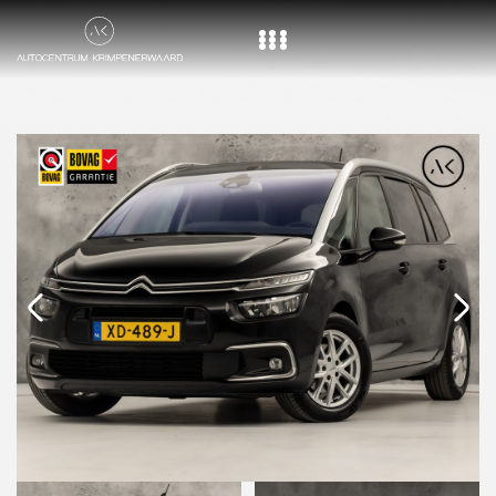
Home
Aanbod
Diensten
Over ons
Vacature
Contact