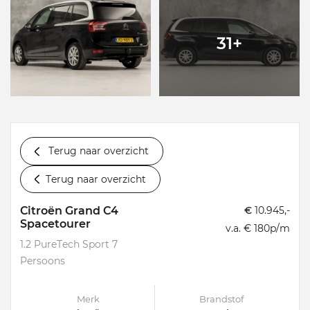
31+
Terug naar overzicht
Terug naar overzicht
Citroën Grand C4
€
10.945,-
Spacetourer
v.a. € 180p/m
1.2 PureTech Sport 7
Persoons
Merk
Brandstof