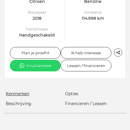
Citroën
Benzine
Bouwjaar
kmstand
2018
114.998 km
Transmissie:
Handgeschakeld
Plan je proefrit
Ik heb interesse
Inruilverzoek
Leasen / financieren
Kenmerken
Opties
Beschrijving
Financieren / Leasen