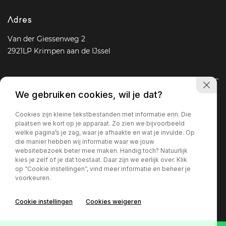
Adres
Van der Giessenweg 2
2921LP Krimpen aan de IJssel
We gebruiken cookies, wil je dat?
Navigatie
Cookies zijn kleine tekstbestanden met informatie erin. Die
Aanbod
Diensten
Over ons
Vacature
Contact
plaatsen we kort op je apparaat. Zo zien we bijvoorbeeld
welke pagina’s je zag, waar je afhaakte en wat je invulde. Op
die manier hebben wij informatie waar we jouw
websitebezoek beter mee maken. Handig toch? Natuurlijk
Openingstijden
kies je zelf of je dat toestaat. Daar zijn we eerlijk over. Klik
op “Cookie instellingen”, vind meer informatie en beheer je
Ma - Vr
09 : 00 - 18 : 00
voorkeuren.
Za
09 : 30 - 17 : 00
Zo
Gesloten
Cookie instellingen
Cookies weigeren