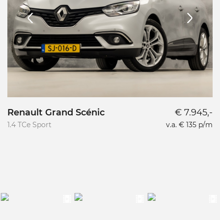
Renault Grand Scénic
€ 7.945,-
1.4 TCe Sport
v.a. € 135 p/m
1.