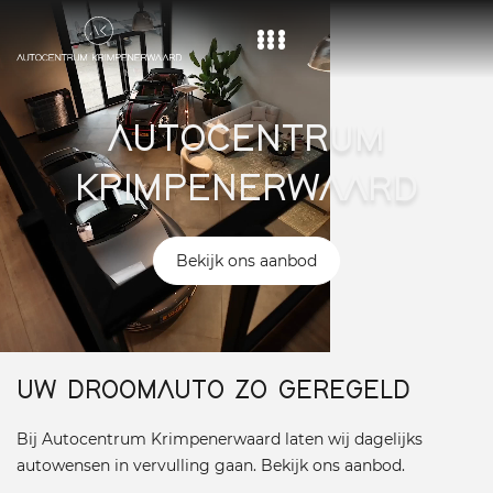
Home
AUTOCENTRUM
Aanbod
KRIMPENERWAARD
Diensten
Over ons
Bekijk ons aanbod
Vacature
Contact
UW DROOMAUTO ZO GEREGELD
Bij Autocentrum Krimpenerwaard laten wij dagelijks
autowensen in vervulling gaan. Bekijk ons aanbod.