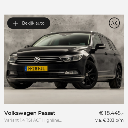
Bekijk auto
Volkswagen Passat
€ 18.445,-
P
Variant 1.4 TSI ACT Highline
v.a. € 303 p/m
1.
R