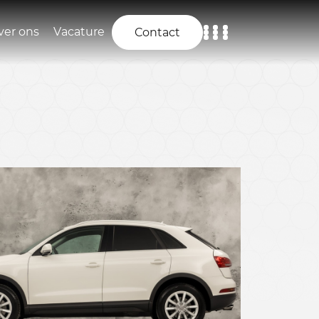
ver ons
Vacature
Contact
Home
Aanbod
Diensten
Over ons
Vacature
Contact