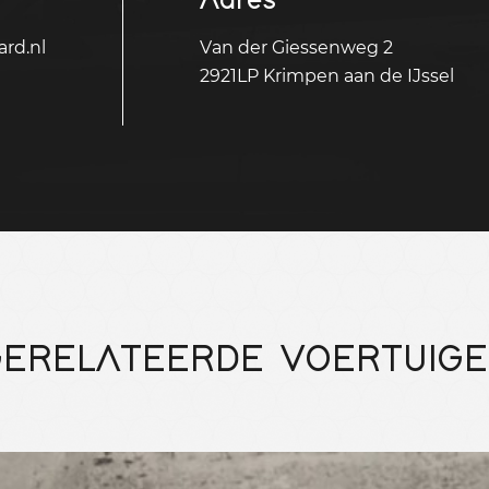
rd.nl
Van der Giessenweg 2
2921LP Krimpen aan de IJssel
ERELATEERDE VOERTUIG