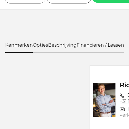
Kenmerken
Opties
Beschrijving
Financieren / Leasen
Ri
B
+31
ver