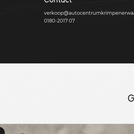
verkoop@autocentrumkrimpenerwaa
0180-2017 07
G