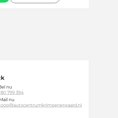
ck
el nu
 180 799 394
Mail nu
koop@autocentrumkrimpenerwaard.nl