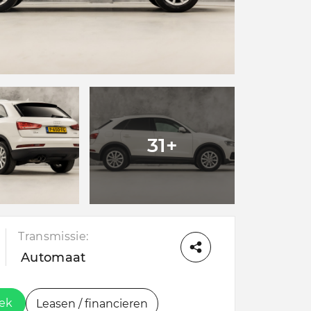
31+
Transmissie:
Automaat
oek
Leasen / financieren