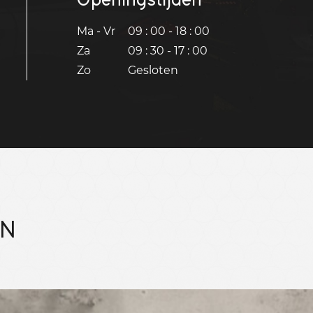
Ma - Vr
09 : 00 - 18 : 00
Za
09 : 30 - 17 : 00
Zo
Gesloten
EN
Bekijk 