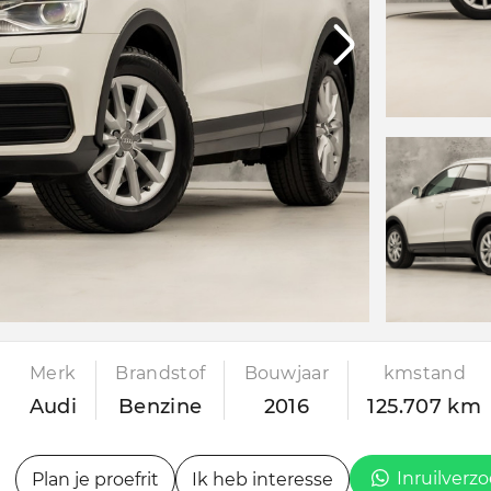
Merk
Brandstof
Bouwjaar
kmstand
Audi
Benzine
2016
125.707 km
Inruilverz
Plan je proefrit
Ik heb interesse