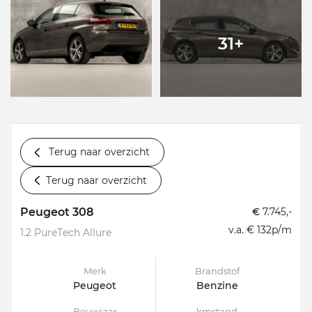
31+
Terug naar overzicht
Terug naar overzicht
Peugeot 308
€
7.745,-
v.a. € 132p/m
1.2 PureTech Allure
Merk
Brandstof
Peugeot
Benzine
Bouwjaar
kmstand