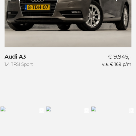
Audi A3
€ 9.945,-
1.4 TFSI Sport
v.a. € 169 p/m
1.