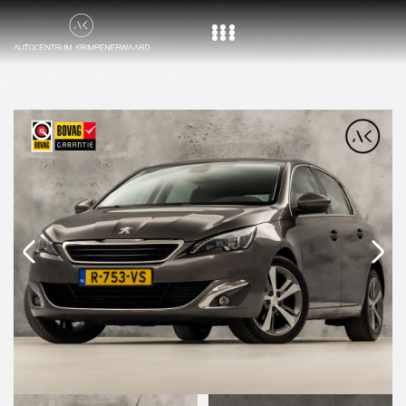
Home
Aanbod
Diensten
Over ons
Vacature
Contact