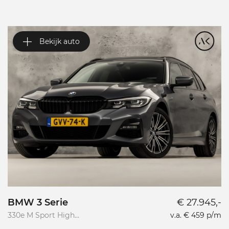
Bekijk auto
BMW 3 Serie
€ 27.945,-
V
330e M Sport High
v.a. € 459 p/m
Va
Executive
R