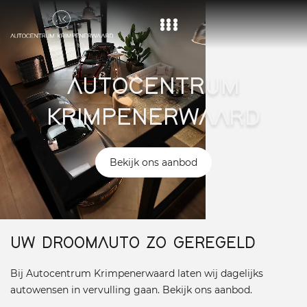
Home
AUTOCENTRUM
Aanbod
KRIMPENERWAARD
Diensten
Over ons
Bekijk ons aanbod
Vacature
Contact
UW DROOMAUTO ZO GEREGELD
Bij Autocentrum Krimpenerwaard laten wij dagelijks
autowensen in vervulling gaan. Bekijk ons aanbod.