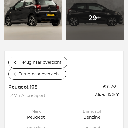
29+
Terug naar overzicht
Terug naar overzicht
Peugeot 108
€
6.745,-
v.a. € 115p/m
1.2 VTi Allure Sport
Merk
Brandstof
Peugeot
Benzine
Bouwjaar
kmstand