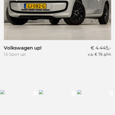
Volkswagen up!
€ 4.445,-
1.0 Sport up!
v.a. € 76 p/m
1.