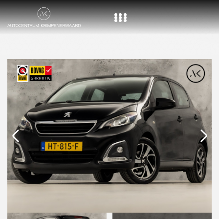
Home
Aanbod
Diensten
Over ons
Vacature
Contact