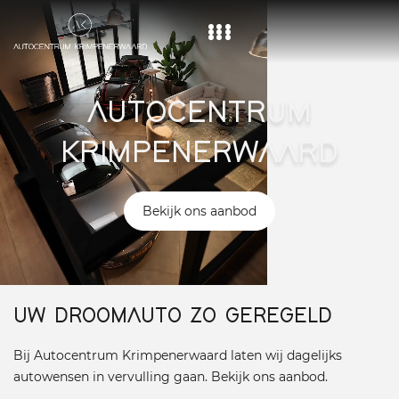
Home
AUTOCENTRUM
Aanbod
KRIMPENERWAARD
Diensten
Over ons
Bekijk ons aanbod
Vacature
Contact
UW DROOMAUTO ZO GEREGELD
Bij Autocentrum Krimpenerwaard laten wij dagelijks
autowensen in vervulling gaan. Bekijk ons aanbod.