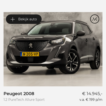
Bekijk auto
Peugeot 2008
€ 14.945,-
P
1.2 PureTech Allure Sport
v.a. € 199 p/m
L
L