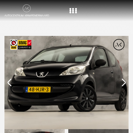
Home
Aanbod
Diensten
Over ons
Vacature
Contact