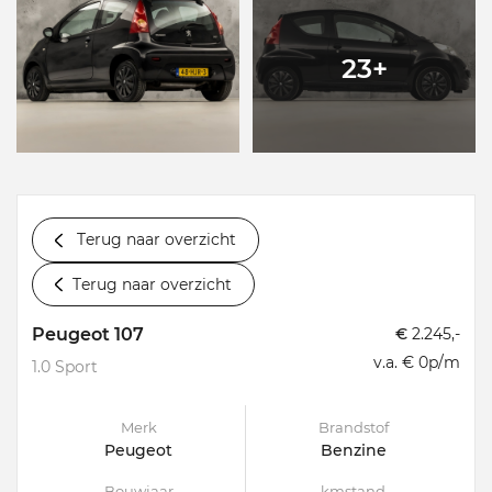
23+
Terug naar overzicht
Terug naar overzicht
Peugeot 107
€
2.245,-
v.a. € 0p/m
1.0 Sport
Merk
Brandstof
Peugeot
Benzine
Bouwjaar
kmstand