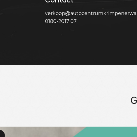
verkoop@autocentrumkrimpenerwaa
0180-2017 07
G