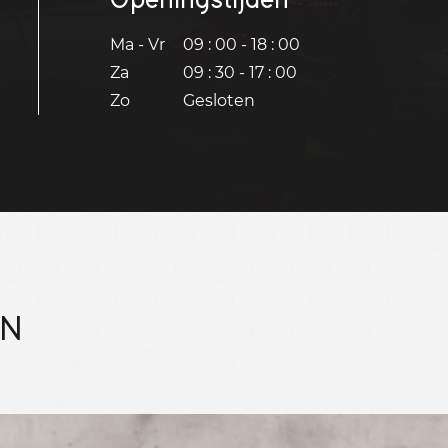
Ma - Vr
09 : 00 - 18 : 00
Za
09 : 30 - 17 : 00
Zo
Gesloten
EN
Bekijk 