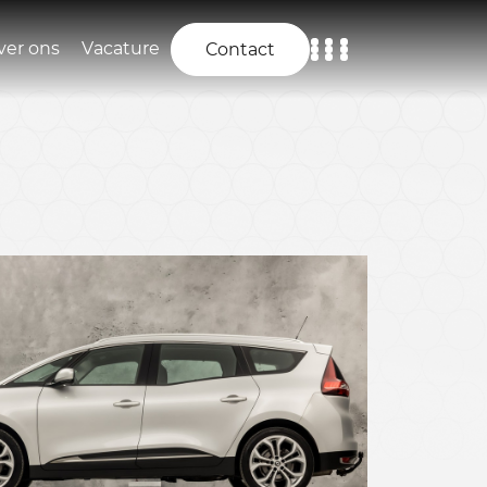
ver ons
Vacature
Contact
Home
Aanbod
Diensten
Over ons
Vacature
Contact