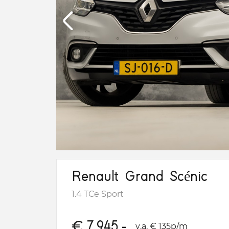
Renault Grand Scénic
1.4 TCe Sport
€
7.945,-
v.a. € 135p/m