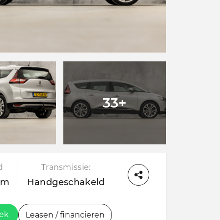
33+
d
Transmissie:
km
Handgeschakeld
oek
Leasen / financieren