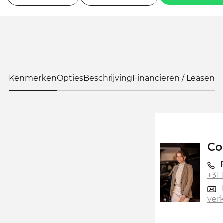
Kenmerken
Opties
Beschrijving
Financieren / Leasen
Co
B
+31
ver