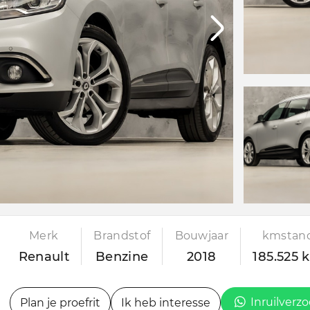
Merk
Brandstof
Bouwjaar
kmstan
Renault
Benzine
2018
185.525 
Inruilverz
Plan je proefrit
Ik heb interesse