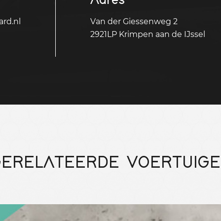
rd.nl
Van der Giessenweg 2
2921LP Krimpen aan de IJssel
ERELATEERDE VOERTUIG