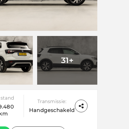
31+
stand
Transmissie:
9.480
Handgeschakeld
km