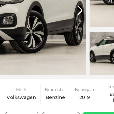
km
Merk
Brandstof
Bouwjaar
18
Volkswagen
Benzine
2019