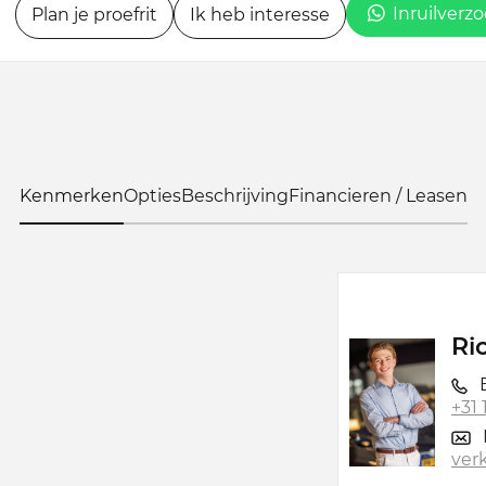
Inruilverz
Plan je proefrit
Ik heb interesse
Kenmerken
Opties
Beschrijving
Financieren / Leasen
Ri
B
+31
ver