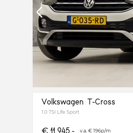
Volkswagen T-Cross
1.0 TSI Life Sport
€
11.945,-
v.a. € 196p/m