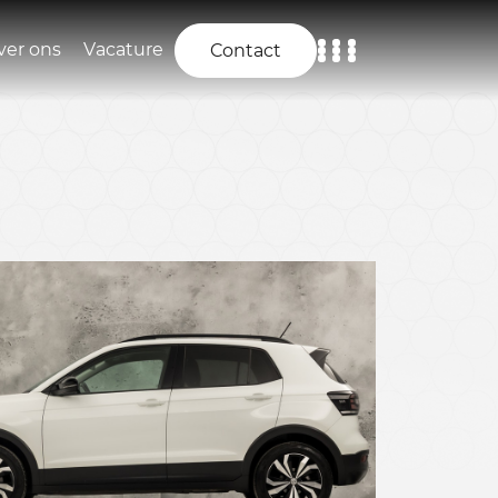
ver ons
Vacature
Contact
Home
Aanbod
Diensten
Over ons
Vacature
Contact