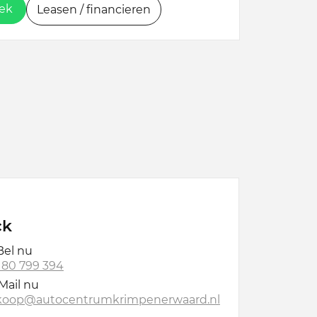
oek
Leasen / financieren
ck
el nu
 180 799 394
Mail nu
koop@autocentrumkrimpenerwaard.nl