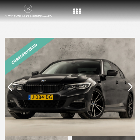
Home
Aanbod
Diensten
Over ons
Vacature
Contact