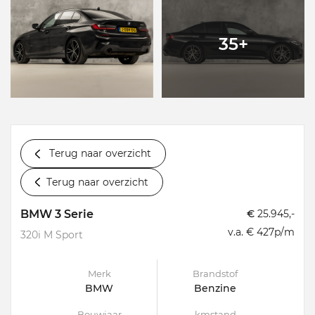
35+
Terug naar overzicht
Terug naar overzicht
BMW 3 Serie
€
25.945,-
v.a. € 427p/m
320i M Sport
Merk
Brandstof
BMW
Benzine
Bouwjaar
kmstand