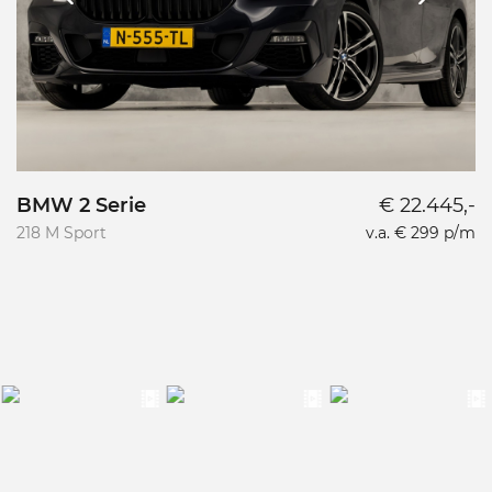
BMW 2 Serie
€ 22.445,-
BMW 
C
218 M Sport
v.a. € 299 p/m
21