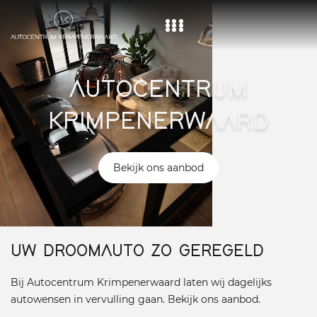
Home
AUTOCENTRUM
Aanbod
KRIMPENERWAARD
Diensten
Over ons
Bekijk ons aanbod
Vacature
Contact
UW DROOMAUTO ZO GEREGELD
Bij Autocentrum Krimpenerwaard laten wij dagelijks
autowensen in vervulling gaan. Bekijk ons aanbod.