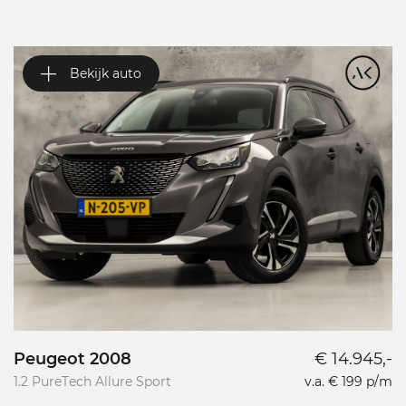
Bekijk auto
Peugeot 2008
€ 14.945,-
P
1.2 PureTech Allure Sport
v.a. € 199 p/m
L
L