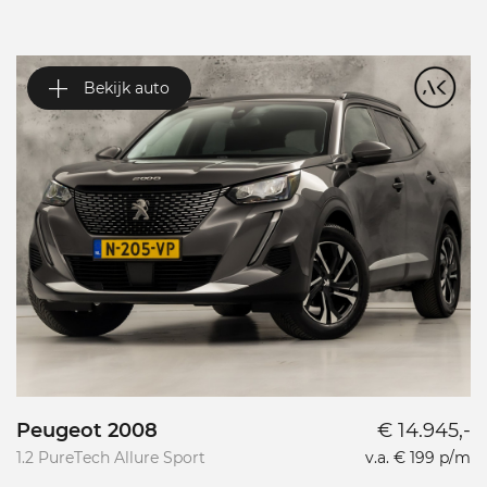
Bekijk auto
Peugeot 2008
€ 14.945,-
P
1.2 PureTech Allure Sport
v.a. € 199 p/m
L
L