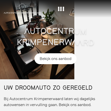
Home
AUTOCENTRUM
Aanbod
KRIMPENERWAARD
Diensten
Over ons
Bekijk ons aanbod
Vacature
Contact
UW DROOMAUTO ZO GEREGELD
Bij Autocentrum Krimpenerwaard laten wij dagelijks
autowensen in vervulling gaan. Bekijk ons aanbod.