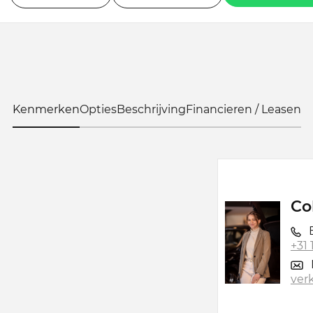
Kenmerken
Opties
Beschrijving
Financieren / Leasen
Co
B
+31
ver