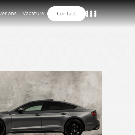
ver ons
Vacature
Contact
Home
Aanbod
Diensten
Over ons
Vacature
Contact