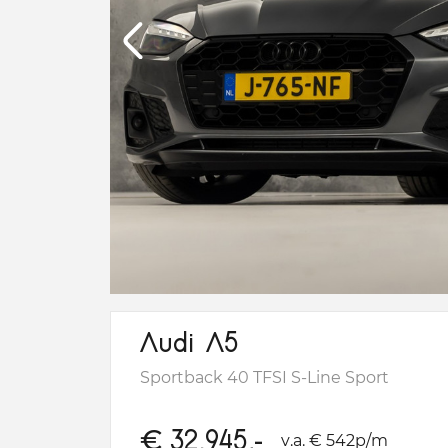
Audi A5
Sportback 40 TFSI S-Line Sport
€
32.945,-
v.a. € 542p/m