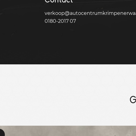
verkoop@autocentrumkrimpenerwaa
0180-2017 07
G