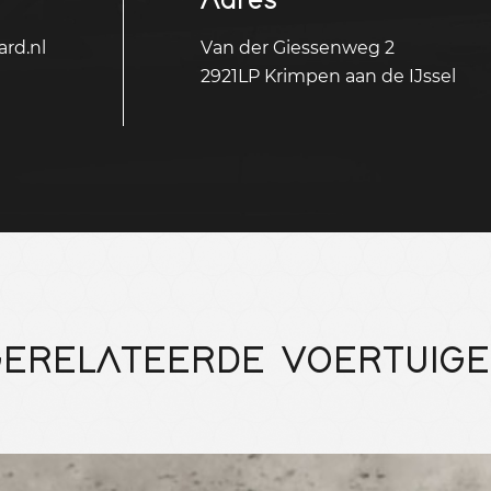
rd.nl
Van der Giessenweg 2
2921LP Krimpen aan de IJssel
ERELATEERDE VOERTUIG