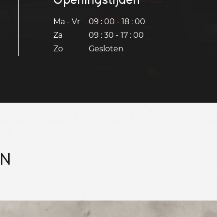
Ma - Vr
09 : 00 - 18 : 00
Za
09 : 30 - 17 : 00
Zo
Gesloten
EN
Bekijk 