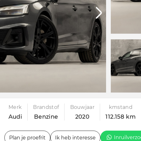
Merk
Brandstof
Bouwjaar
kmstand
Audi
Benzine
2020
112.158 km
Inruilverz
Plan je proefrit
Ik heb interesse