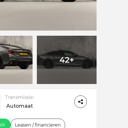
42+
Transmissie:
Automaat
oek
Leasen / financieren