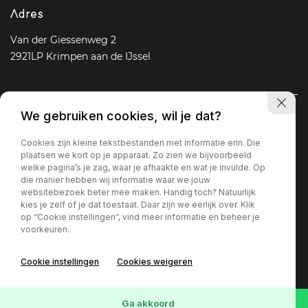
Adres
Van der Giessenweg 2
2921LP Krimpen aan de IJssel
We gebruiken cookies, wil je dat?
Navigatie
Cookies zijn kleine tekstbestanden met informatie erin. Die
Aanbod
Diensten
Over ons
Vacature
Contact
plaatsen we kort op je apparaat. Zo zien we bijvoorbeeld
welke pagina’s je zag, waar je afhaakte en wat je invulde. Op
die manier hebben wij informatie waar we jouw
websitebezoek beter mee maken. Handig toch? Natuurlijk
Openingstijden
kies je zelf of je dat toestaat. Daar zijn we eerlijk over. Klik
op “Cookie instellingen”, vind meer informatie en beheer je
Ma - Vr
09 : 00 - 18 : 00
voorkeuren.
Za
09 : 30 - 17 : 00
Zo
Gesloten
Cookie instellingen
Cookies weigeren
Privacy policy
Ga akkoord