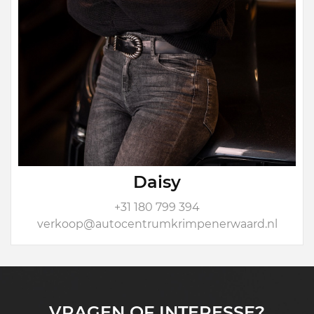
Daisy
+31 180 799 394
verkoop@autocentrumkrimpenerwaard.nl
VRAGEN OF INTERESSE?