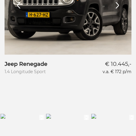
Jeep Renegade
€ 10.445,-
1.4 Longitude Sport
v.a. € 172 p/m
2