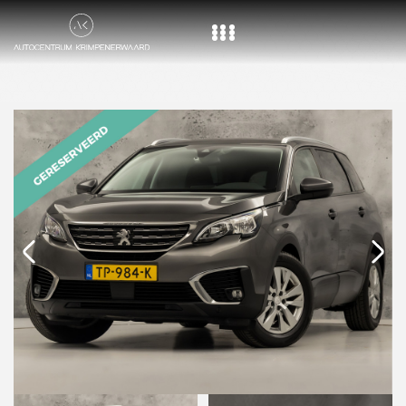
Home
Aanbod
Diensten
Over ons
Vacature
Contact