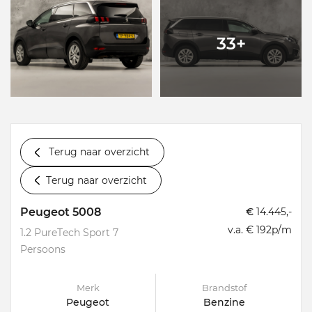
33+
Terug naar overzicht
Terug naar overzicht
Peugeot 5008
€
14.445,-
v.a. € 192p/m
1.2 PureTech Sport 7
Persoons
Merk
Brandstof
Peugeot
Benzine