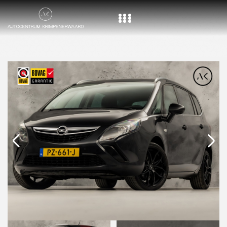
Home
Aanbod
Diensten
Over ons
Vacature
Contact