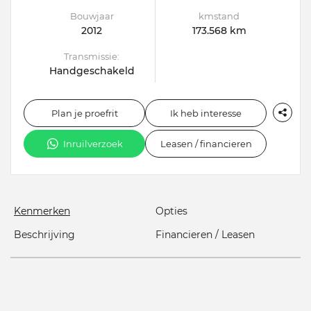
Bouwjaar
kmstand
2012
173.568 km
Transmissie:
Handgeschakeld
Plan je proefrit
Ik heb interesse
Inruilverzoek
Leasen / financieren
Kenmerken
Opties
Beschrijving
Financieren / Leasen