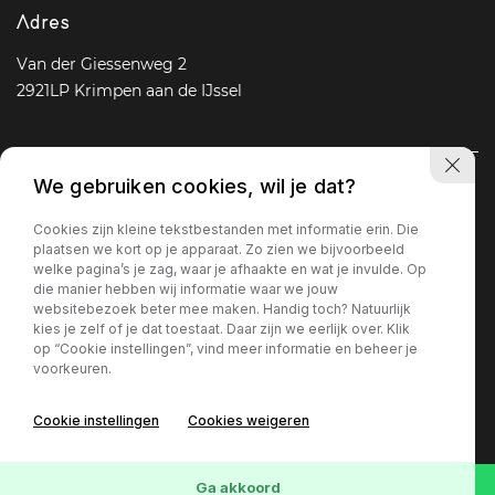
Adres
Van der Giessenweg 2
2921LP Krimpen aan de IJssel
We gebruiken cookies, wil je dat?
Navigatie
Cookies zijn kleine tekstbestanden met informatie erin. Die
Aanbod
Diensten
Over ons
Vacature
Contact
plaatsen we kort op je apparaat. Zo zien we bijvoorbeeld
welke pagina’s je zag, waar je afhaakte en wat je invulde. Op
die manier hebben wij informatie waar we jouw
websitebezoek beter mee maken. Handig toch? Natuurlijk
Openingstijden
kies je zelf of je dat toestaat. Daar zijn we eerlijk over. Klik
op “Cookie instellingen”, vind meer informatie en beheer je
Ma - Vr
09 : 00 - 18 : 00
voorkeuren.
Za
09 : 30 - 17 : 00
Zo
Gesloten
Cookie instellingen
Cookies weigeren
Privacy policy
Ga akkoord