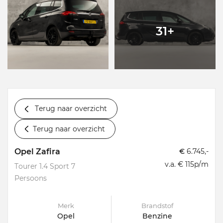
31+
Terug naar overzicht
Terug naar overzicht
Opel Zafira
€
6.745,-
v.a. € 115p/m
Tourer 1.4 Sport 7
Persoons
Merk
Brandstof
Opel
Benzine